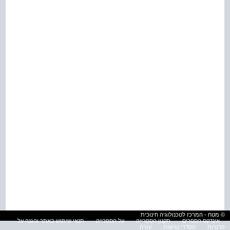
© מטח - המרכז לטכנולוגיה חינוכית
אינדקס הספרים
תקנון הספרייה
על הספרייה
תנאי שימוש באתר והגנה על
פרטיות
הסדרי נגישות
עזרה