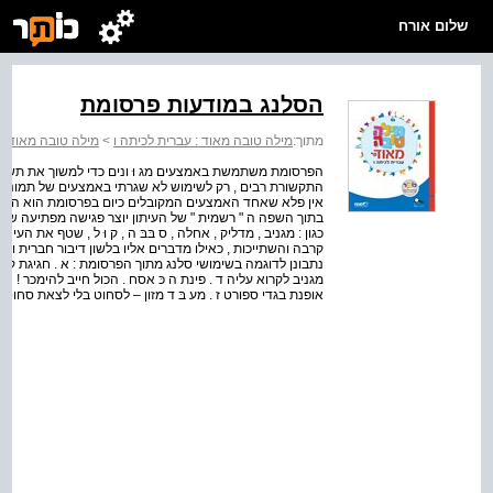
שלום אורח
הסלנג במודעות פרסומת
מתוך:
מילה טובה מאוד : עברית לכיתה ו
>
מילה טובה מאוד עב
הפרסומת משתמשת באמצעים מג וּ ונים כדי למשוך את תשומת 
התקשורת רבים , רק לשימוש לא שגרתי באמצעים של תמונות , איו
אין פלא שאחד האמצעים המקובלים כיום בפרסומת הוא השימוש 
בתוך השפה ה " רשמית " של העיתון יוצר פגישה מפתיעה של " 
כגון : מגניב , מדליק , אחלה , ס בּבּ ה , ק וּ ל , שטף את העיני
קרבה והשתייכות , כאילו מדברים אליו בלשון דיבור חברית וק
נתבונן לדוגמה בשימושי סלנג מתוך הפרסומת : א . חגיגת קנ
מגניב לקרוא עליה ד . פינת ה כּ אסח . הכול חייב להימכר ! 
אופנת בגדי ספורט ז . מע בּ ד מזון – לסחוט בלי לצאת סחוט ח . עיצו