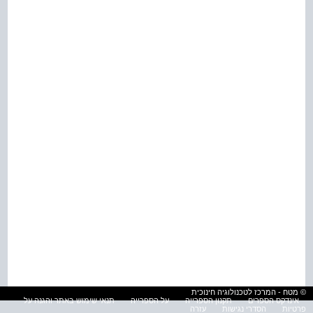
© מטח - המרכז לטכנולוגיה חינוכית
אינדקס הספרים
תקנון הספרייה
על הספרייה
תנאי שימוש באתר והגנה על
פרטיות
הסדרי נגישות
עזרה