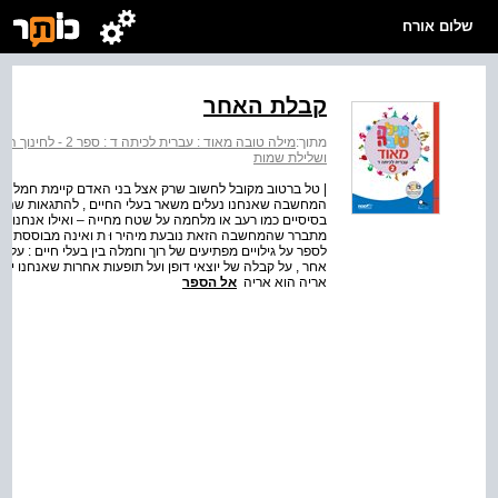
שלום אורח
קבלת האחר
מתוך:
מילה טובה מאוד : עברית לכיתה ד : ספר 2 - לחינוך הממלכתי
ושלילת שמות
| טל ברטוב מקובל לחשוב שרק אצל בני האדם קיימת חמלה וק ב
המחשבה שאנחנו נעלים משאר בעלי החיים , להתגאות שהם פו
בסיסיים כמו רעב או מלחמה על שטח מחייה – ואילו אנחנו נבו
מתברר שהמחשבה הזאת נובעת מיהיר וּ ת ואינה מבוססת על עו
לספר על גילויים מפתיעים של רוך וחמלה בין בעלי חיים : על קשר
אחר , על קבלה של יוצאי דופן ועל תופעות אחרות שאנחנו יכ
אריה הוא אריה
אל הספר