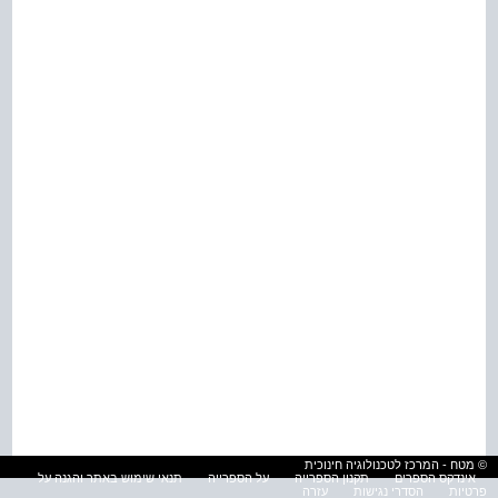
© מטח - המרכז לטכנולוגיה חינוכית
אינדקס הספרים
תקנון הספרייה
על הספרייה
תנאי שימוש באתר והגנה על
פרטיות
הסדרי נגישות
עזרה