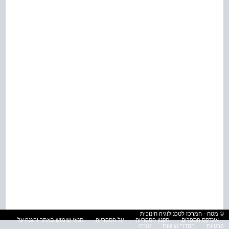
© מטח - המרכז לטכנולוגיה חינוכית
אינדקס הספרים
תקנון הספרייה
על הספרייה
תנאי שימוש באתר והגנה על
פרטיות
הסדרי נגישות
עזרה