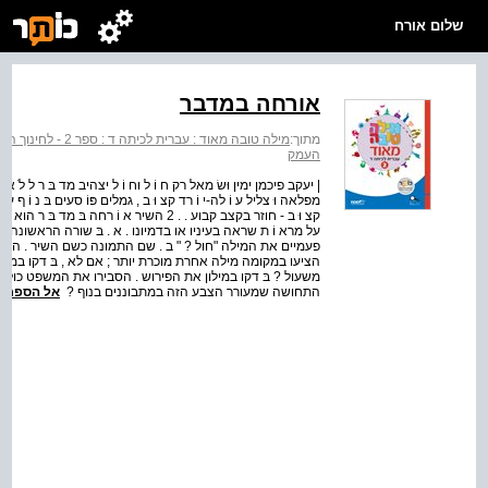
שלום אורח
אורחה במדבר
מתוך:
מילה טובה מאוד : עברית לכיתה ד : ספר 2 - לחינוך הממלכתי
העמק
| יעקב פיכמן ימין וּשׂ מאל רק ח וֹ ל וח וֹ ל יצהיב מד בּ ר ל לֹ א מ 
מפלאה וּ צליל ע וֹ לה-י וֹ רד קצ וּ ב , גמלים פּוֹ סעים בּ נ וֹ ף עצ 
קצ וּ ב - חוזר בקצב קבוע . . 2 השיר א וֹ 
על מרא וֹ ת שראה בעיניו או בדמיונו . א . בּ שורה הראשונה כתוב
פעמיים את המילה "חול ? " ב . שם התמונה כשם השיר . האם ה
הציעו במקומה מילה אחרת מוכרת יותר ; אם לא , בּ דקו במילון 
משעול ? בּ דקו במילון את הפירוש . הסבירו את המשפט כולו 
התחושה שמעורר הצבע הזה במתבוננים בנוף ?
אל הספר