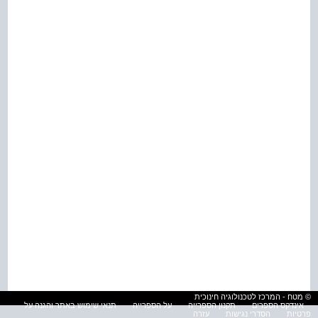
© מטח - המרכז לטכנולוגיה חינוכית
אינדקס הספרים
תקנון הספרייה
על הספרייה
תנאי שימוש באתר והגנה על
פרטיות
הסדרי נגישות
עזרה