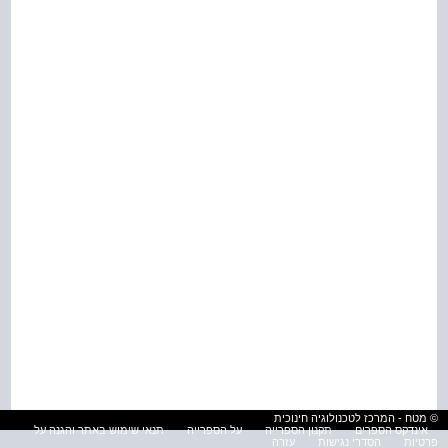
© מטח - המרכז לטכנולוגיה חינוכית
אינדקס הספרים
תקנון הספרייה
על הספרייה
תנאי שימוש באתר והגנה על
פרטיות
הסדרי נגישות
עזרה