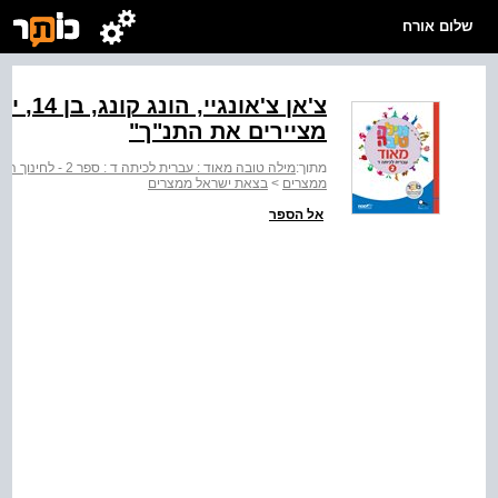
שלום אורח
צ'א‭‬
מציירים את התנ‭"ך"‬
מתוך:
מילה טובה מאוד : עברית לכיתה ד : ספר 2 - לחינוך הממלכתי
ממצרים
>
בצאת ישראל ממצרים
אל הספר