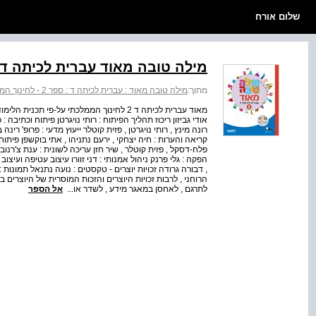
שלום אורח
מילה טובה מאוד עברית לכיתה ד 2
מתוך:
מילה טובה מאוד : עברית לכיתה ד : ספר 2 - לחינוך הממלכתי
מאוד עברית לכיתה ד 2 לחינוך הממלכתי על-פי
אודי גביזון ריכוז תהליך הפיתוח : רותי נויגרטן פיתוח וכתיבה : פ
רונה מינץ , רותי נויגרטן , פזית קוטלר ייעוץ מדעי : פרופ' רינה ב
קריאה והערות : חיה יצחקי , ירעם נתניהו , אתי בוקשפן פיתוח
פלח-דסקל , פזית קוטלר , שיר חזן עריכה לשונית : ענת צ'רנובי
הפקה : גלי פרנק ניהול אמנותי : דני זוורו עיצוב עטיפה ועיצוב
, דבורה גרודה זכויות יוצרים - טקסטים : נועה נתנאל תמונות :
הרוחני , לרבות זכויות היוצרים והזכות המוסרית של היוצרים בס
לתרגם , לאחסן במאגר מידע , לשדר או...
אל הספר