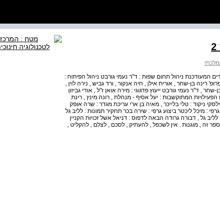
 תכנית הלימודים המעודכנת ניהול תחום שפות : ד"ר נעמי גורבט ניהול הפיתוח :
רופ' רינה בן-שחר , אורית אילן , חיה אנקור , ורד גביש , נירה לוין ,
ן-שחר , ד"ר נעמי גורבט ייעוץ פדגוגי : מירה אואן ז"ל , אודי גביזון
 הפעילויות המתוקשבות : יעל אסיף - מנהלת , רונה מינץ , רינת
לסקי ניקוד : טלי בלייכר , מאיה בן ארי עריכת מגדר : שרה אופק
 גרפי : מיכל ליכטר ביצוע גרפי : שירה בכר תחקיר תמונות : לליב גל
 לליב גל , דבורה גרודה הבאה לדפוס : דניאל אשל זכויות הקניין
פר זה , מוגנות . אין לשכפל , להעתיק , לסכם , לצלם , להקליט ,