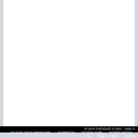
© מטח - המרכז לטכנולוגיה חינוכית
אינדקס הספרים
תקנון הספרייה
על הספרייה
תנאי שימוש באתר והגנה על
פרטיות
הסדרי נגישות
עזרה