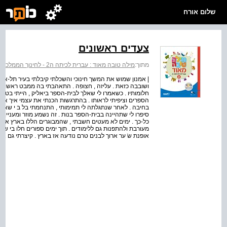
שלום אורח
צעדים ראשונים
מתוך:
מילה טובה מאוד : עברית לכיתה ה2 - לחינוך הממלכתי
| אמנון שמוש את המשך חינוכי והשכלתי קיבלתי בעיר תל-אביב 
ושובבה כזאת . עליזה , חצופה . התאהבתי בה ממבט ראשון .
חלומותיו . כשאמרו לי שאלך לבית-הספר ביאליק , הייתי בטוח
הספרים וציפיתי לראותו . בהתרגשות הכנתי את עצמי איך אומר 
בחיבה . לאחר שנתגלתה לי תמימותי , התנחמתי בל בּ י שאילו
סיפרו לי שתהיינה בבית-הספר בנות . זה נשמע מוזר ומעניין . 
כל-כך . ימים לא מעטים חשבתי , שהמבוגרים הללו בארץ אי
מעורבת ולהתפנות גם ללימודים . תוך ימים ספורים חלו בי שינו
אופנת שׂ ער ארוך לבנים טרם נודעה אז בארץ . קיצרתי גם את