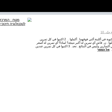
تّى 10
. 1 في كل هرم نتيجة تمرين ألجمع لعددين متجاورين ، وهي مكتوبة في أللبنة ألتي فوقهما . أكملوا . . 2 اكتبوا في كل تمرين
 . ن ِ قاش أي تمرين له أكبر نتيجة؟ لماذا؟ أي تمرين له أصغر
نتيجة؟ لماذا؟ في الفعاليات 7-2 يجب كتابة الأعداد المعطاة في التمارين وليس في النتائج . تحد . 3 اكتبوا في كل تمرين عددين
.
אל הספר