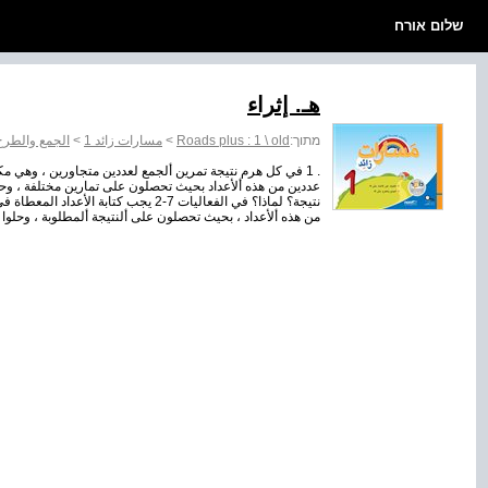
שלום אורח
هـ. إثراء
מתוך:
Roads plus : 1 \ old
>
مسارات زائد 1
>
الجمع والطرح ح
عددين من هذه ألأعداد بحيث تحصلون على تمارين مختلفة ، وحلوا
من هذه ألأعداد ، بحيث تحصلون على ألنتيجة ألمطلوبة ، وحلوا 