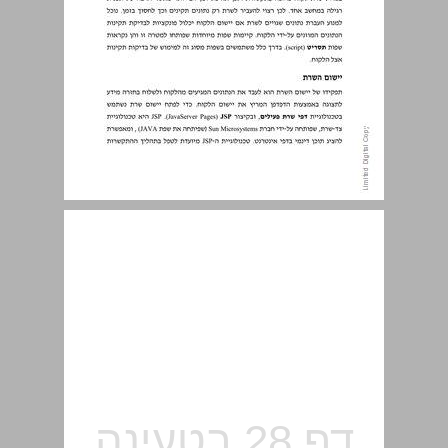
1.7 יישום שרת-לקוח בטכנולוגיית JSP ... 27