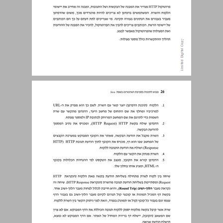
1.6 תהליך התקשרות שרת-לקוח בפרוטוקול HTTP ... 25