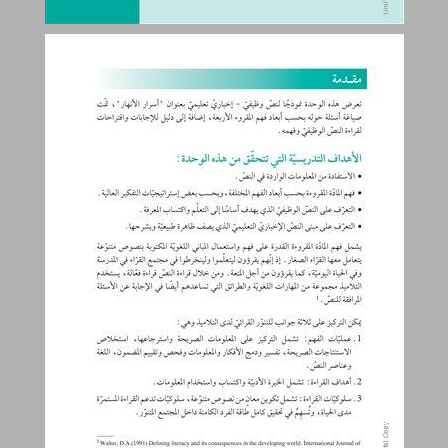
أسرار الأنهار (نماذج تعليميّة للمعلّم/ة) ... 0