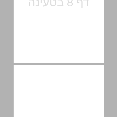
יחידה 1: הקדמה ומושגי יסוד ... 10