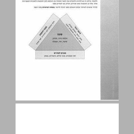
פרק א: סימני היכר ... 14