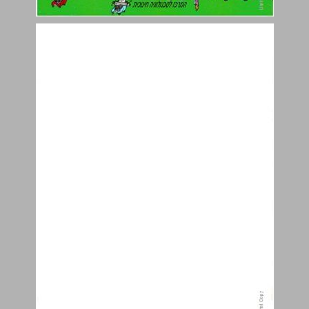
עיין ערך לשון ,הבנה והבעה ... 0