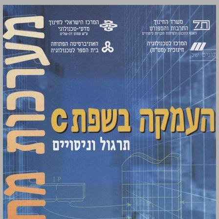
הנדסת אלקטרוניקה ומחשבים: מבוא להנדסת מחשבים - העמקת בשפת ‭- C‬ תרגול וניסויים (78-1043418) ... 0