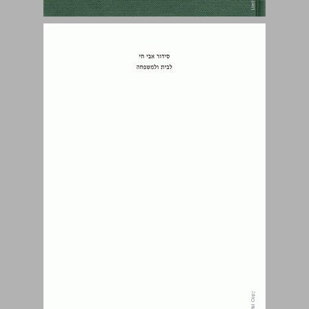
תפילות החיים וברכותיהם: מראשיתם ועד קיצם ... 1