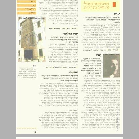
יב ... 18