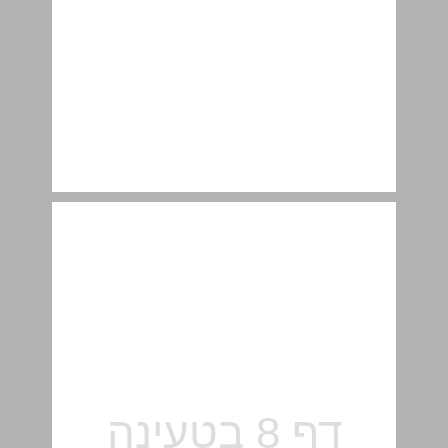
טרינידד וטובגו ... 8