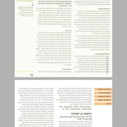
יהואחז בן יאשיהו ... 30