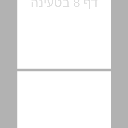
2.1 الفصلُ الأوّلُ : مِنْ عهدِ الصِّبا ... 10