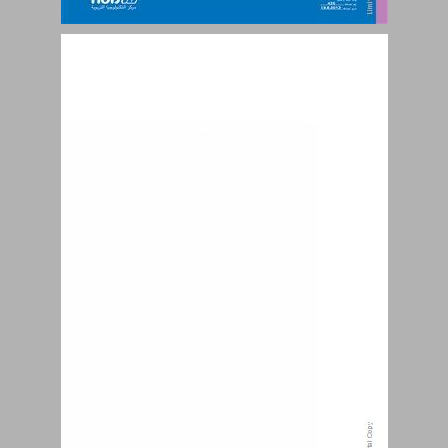
العَرَبِيَّةُ لُغَتُنا كِتابُ الصفِّ الخامِسِ مُرشِدُ المعلّم ... 0