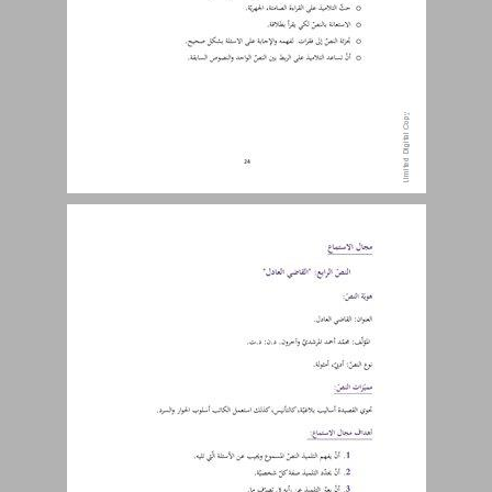
2.3 الفصلُ الثالثُ: ألعابنا ... 26