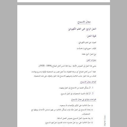
2.2 الفصلُ الثاني: نتعلّم مِنَ الحَيَوان ... 19