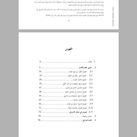
1. مقدّمة كتاب التدريس العربيّة لغتنا للصفّ الخامس ... 4