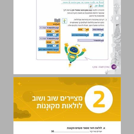
2 מציירים שוב ושוב - לולאות מקוּנָנוֹת ... 29