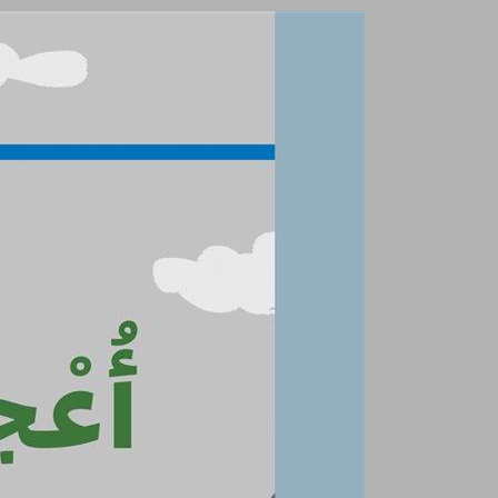
أعجوبة الطبيعة للصفّ الثاني – مرشد المعلّم ... 0