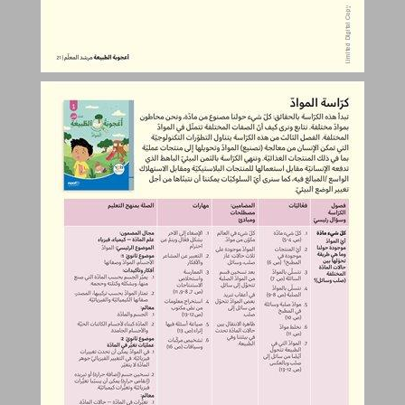
مسح المضامين والمهارات والصِّلة بالمنهج التعليميّ ... 22