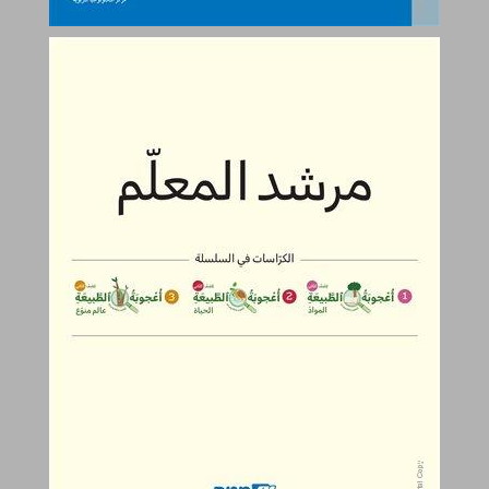
أعجوبة الطبيعة للصفّ الثاني – مرشد المعلّم ... 0