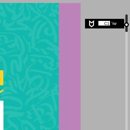
العربيّةُ لغتُنا – الصفُّ الحاديَ عشرَ ... 0