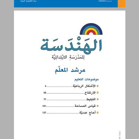
موضوعات التعليم ... 1
الهندسة للصفّ الخامس - مرشد المعلّم ... 0