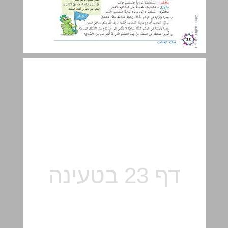
أ. المضلّعات – مراجعة وتعمّق ... 23