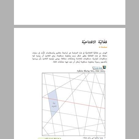
فعّاليّة الافتتاحيّة ... 22