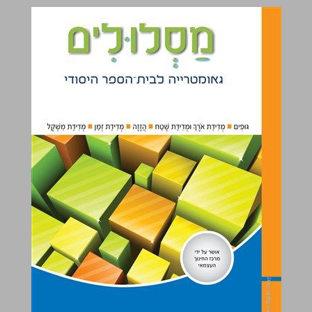
מסלולים : גאומטריה לבית הספר היסודי - כיתה ב ... 0