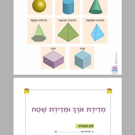
מְדִידַת אֹרֶךְ וּמְדִידַת שֶׁטַח ... 29