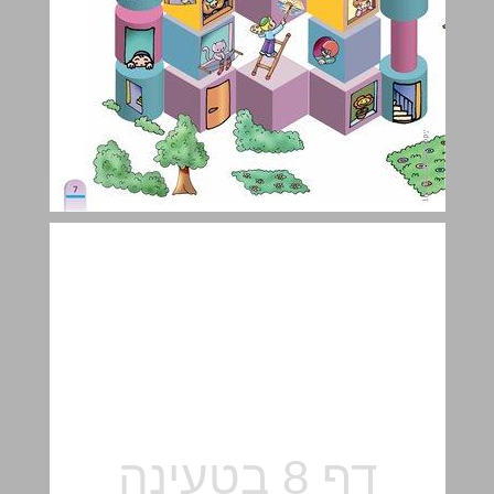
ב מְצֻלָּעִים - חֲזָרָָה ... 8