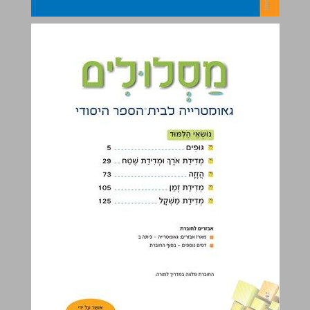
נוֹשְׂאֵי הַלִּמּוּד ... 1