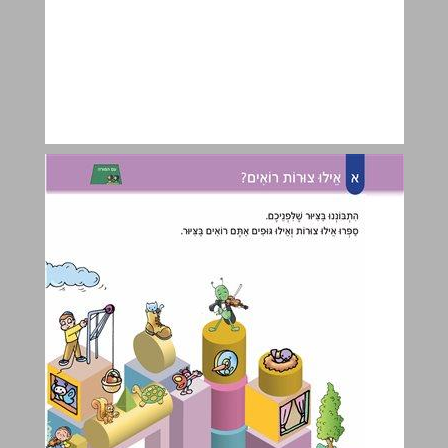
א אֵילוּ צוּרוֹת רוֹאִים? ... 6