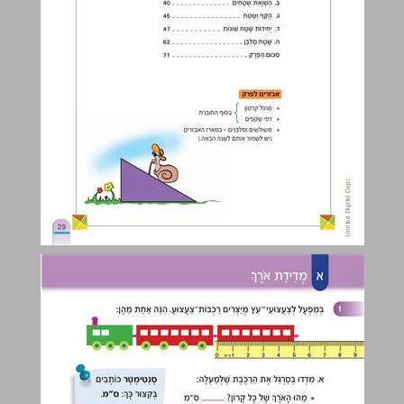
א מְדִידַת אֹרֶךְ ... 30