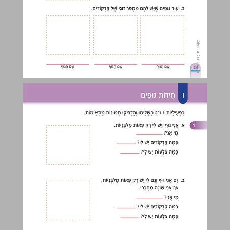
ו חִידוֹת גּוּפִים ... 25