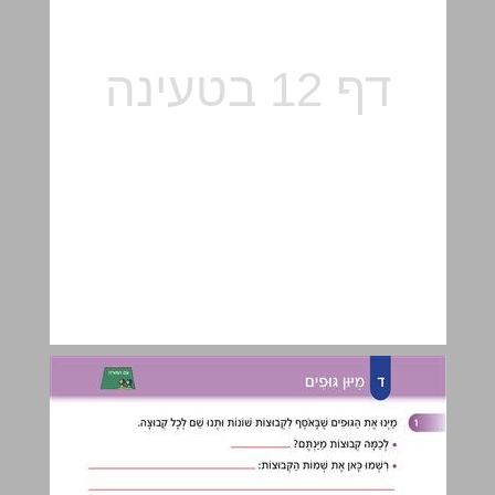
ד מִיּוּן גּוּפִים ... 13