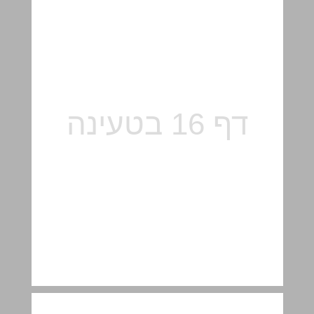
ה פֵּאוֹת, צְלָעוֹת וְקָדְקוֹדִים שֶׁל גּוּפִים ... 17