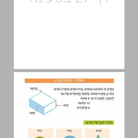
גּוּפִים - סִכּוּם הַפֶּרֶק ... 28