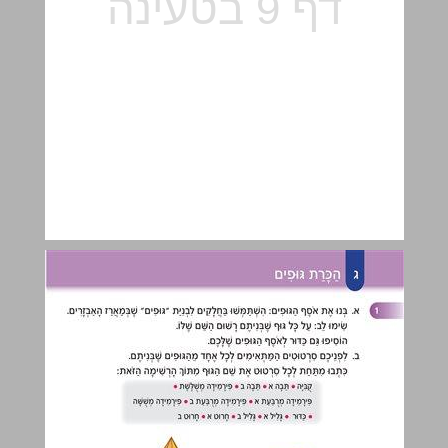
ג הַכָּרַת גּוּפִים ... 10