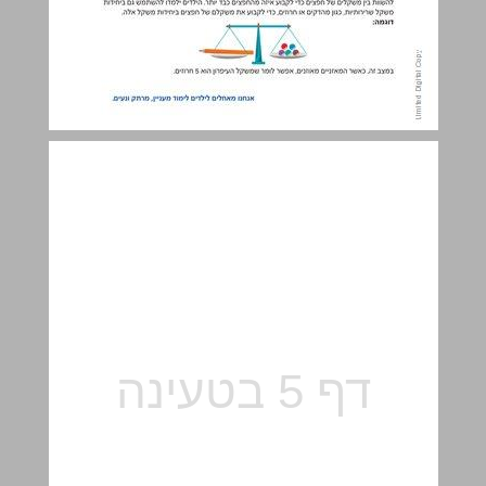
גּוּפִים ... 5