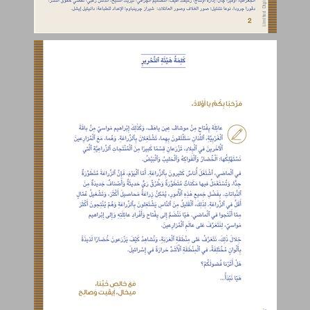
في هذا العدد ... 2