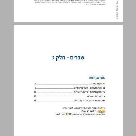
שברים - חלק ג ... 3