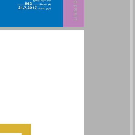
العربية لغتنا- الصف الثامن لغة، فهم، تعبير مرشد المعلم - מדריך למורה - ערבית שפתנו – כיתה ח ... 0