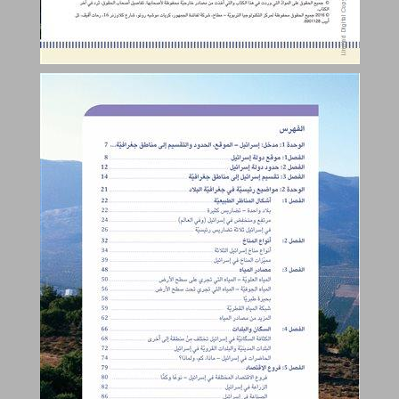
الفهرس ... 3