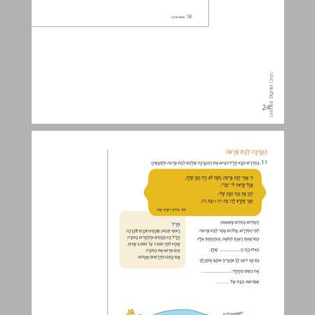
פרק ב (יא-כה) ... 26