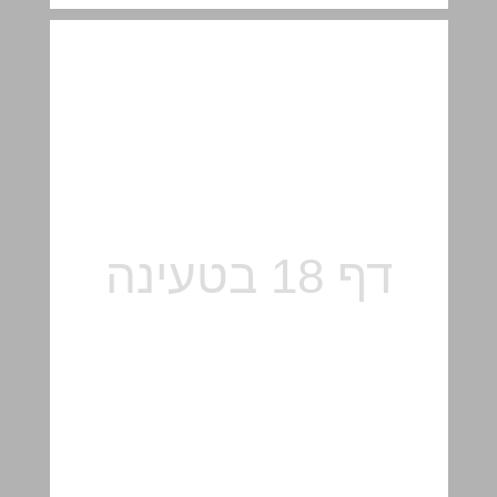
פרק ב (א-י) ... 19