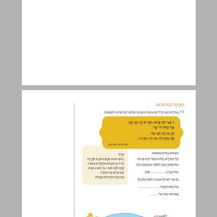
פרק ב (יא-כה) ... 26