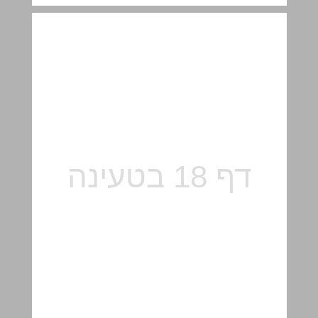
פרק ב (א-י) ... 19