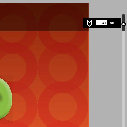
ENSINO FUNDAMENTAL 5° . ANO 2° . VOLUME ... 0