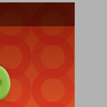
ENSINO FUNDAMENTAL 5° . ANO 2° . VOLUME ... 0