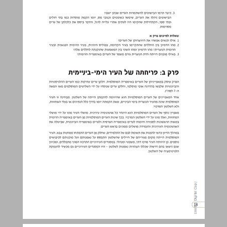
פרק ב: פריחתה של העיר הימי-ביניימית ... 18