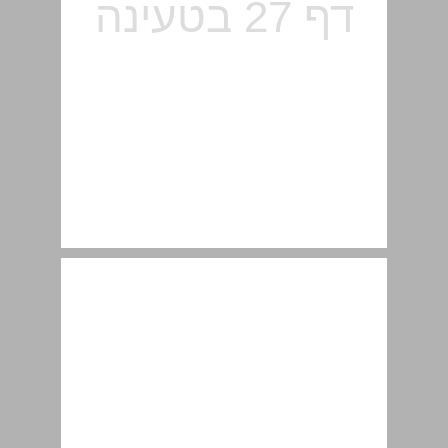
פירוט הטקסטים בספר לפי עולמות השיח ולפי המעגלים ... 29