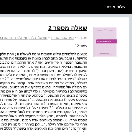
שלום אורח
שאלה מספר 2
מתוך:
>
במחשבה שנייה
>
השאלות לדיון ומהלכי ההוראה ב
עמוד:12
מציגים לתלמידים שלוש תשובות שונות לשאלה זו ( אחת חלקית 
מדויקת , ( ומבקשים מהם לבחון בזוגות או בקבוצות את התשובו
התשובה הנכונה ? איך יודעים זאת ? אחד התלמידים יכתוב מ
התשובות . במליאה שואלים : מה עשינו כדי לאתר את התשוב
ואיסוף ההיגדים ( לוח , מקרן וכד . ( ' לדוגמה : - קראנו א
לעתים לכל שאלה יש יותר מתשובה אחת , והמידע יכול להי
בטבלה “ כיצד נוהגים לפתוח את כינוס האולימפיאדה . " ? זיה
בטבלה , במידע על פתיחת האולימפיאדה . קראנו את הטקסטי
עם המילה אולימפיאדה . קראנו ברפרוף את הטקסטים , וכשזי
בתשומת לב ( בקריאה מעמיקה , ( כדי לבחון אם הוא אכן מת
מספר 2 מצאנו את המשפט : “ בטקסט פתיחת האולימפיאדה
בטקסט מספר 3 מצאנו את המשפט ... “ המבשר על פ
שני סימנים , האחד
כל אולימפיאדה רגילה . " ? זיהינו כי עלינו לחפש מידע רק ע
כלומר , כל הטקסטים והאיורים המתייחסים לאולימפיאדה הרג
לשאלה זאת . לדוגמה , מרוץ הלפיד מתקיים לפני האולימפיאדה
טקסט אחד ( 6 ) העוסק באולימפיאדת הנכים , המתקיי