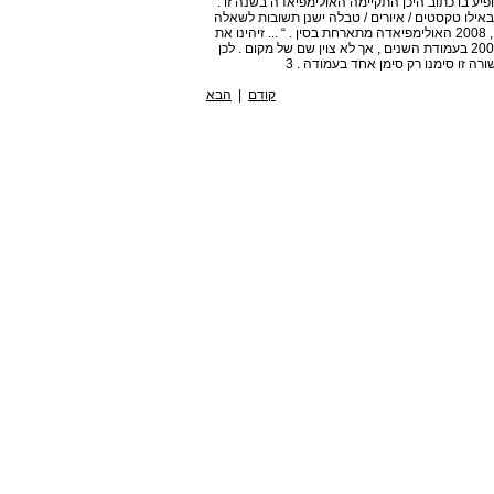
 בו כתוב היכן התקיימה האולימפיאדה בשנה זו .
נה . חיפשנו באילו טקסטים / איורים / טבלה ישנן תשובות לשאלה
זו . מצאנו בטקסט מספר 3 את המשפט הפותח “ השנה שנת , 2008 האולימפיאדה מתארחת בסין . “ ... זיהינו את
השנה ואת שם המדינה . ראינו כי גם בטבלה מופיע המספר 2008 בעמודת השנים , אך לא צוין שם של מקום . לכן
ה זו סימנו רק סימן אחד בעמודה . 3
קודם
|
הבא