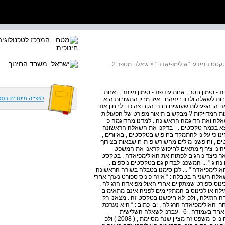
טקסט המידעי "אולימפיאדה"
>
שאלה מספר 2
- סימון חסר , אחת עודפת - סימון מיותר , ואחת
ת לשאלה ולדון ביניהם : איזו מבין התשובות היא
ה הן הפעולות שעושים חברי הקבוצה כדי לבחון את
ות המדויקות ? מבקשים תיאור מפורט של הפעולות
ת השאלה ואת הדוגמה הראשונה . למדנו מהדוגמה כי
מצא בכמה טקסטים . - בדקנו את השאלה הראשונה
ינו כי עלינו להתמקד בחיפוש בטקסטים , באיורים ,
ם , וחיפשנו מילים מהשורש פ-ת-ח שבאות בצירוף
הינו צירוף מתאים לחיפוש קראנו את המשפט
אר כיצד נוהגים לפתוח את האולימפיאדה . בטקסט
 נהוג " ... המשכנו לבדוק גם בטקסטים נוספים .
תיחת האולימפיאדה " ... לכן סימנו בטבלה בשורה הראשונה
 בעמודה 2 והאחד בעמודה . 3 - עברנו לשאלה השנייה בטבלה : “ איזה כינוס ספורט נערך אחרי
ל כינוס ספורט שמתקיים אחרי האולימפיאדה הרגילה .
ילה או לכינוסים המתקיימים לפניה אינם מתאימים
 הרגילה , ולכן לא חיפשנו בטקסט זה . מצאנו רק
מת אחרי האולימפיאדה הרגילה , ובו כתוב : “ היא נערכת
אחרי כל אולימפיאדה רגילה . “ ... לכן בשורה זו סימנו רק סימן אחד בעמודה . 6 - עברנו לשאלה השלישית
והאחרונה : “ היכן התקיימה האולימפיאדה בשנת “? 2008 זיהינו כי משפט זה מציין שנה מסוימת , ( 2008 ) ולכן