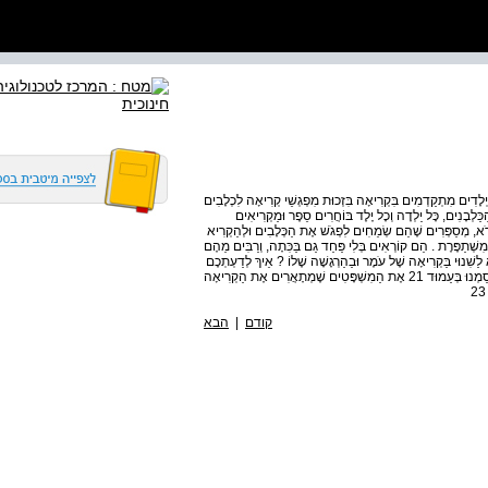
יְלָדִים מִתְקַדְמִים בִּקְרִיאָה בִּזְכוּת מִפְגְשֵׁי קְרִיאָה לִכְלָבִים
כַּלְבָנִים, כָּל יַלְדָה וְכָל יֶלֶד בּוֹחֲרִים סֵפֶר וּמַקְרִיאִים
ֹא, מְסַפְּרִים שֶׁהֵם שְׂמֵחִים לִפְגֹשׁ אֶת הַכְּלָבִים וּלְהַקְרִיא
מִשְׁתַפֶּרֶת . הֵם קוֹרְאִים בְּלִי פַּחַד גַם בַּכִּתָה, וְרַבִּים מֵהֶם
לַשִׁנוּי בַּקְרִיאָה שֶׁל עֹמֶר וּבַהַרְגָשָׁה שֶׁלוֹ ? אֵיךְ לְדַעְתְכֶם
קְרִיאָה לִכְלָבִים יְכוֹלָה לַעֲזֹר לִילָדִים שֶׁקָשֶׁה לָהֶם לִקְרֹא ? 5 א . סַמְנוּ בְּעַמוּד 21 אֶת הַמִשְׁפָּטִים שֶׁמְתָאֲרִים אֶת הַקְרִיאָה
קודם
|
הבא