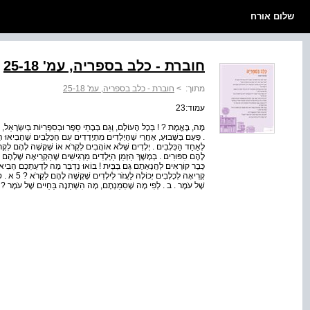
שלום אורח
חוברת - כלב בספריה, עמ' 25-18
מתוך:
>
חוברת - כלב בספריה, עמ' 25-18
עמוד:23
מָה, בֶּאֱמֶת ? ! בְּכָל הָעוֹלָם, וְגַם בְּבָתֵי סֵפֶר וּבְסִפְרִיוֹת בְּיִשְׂרָאֵל, 
. פַּעַם בְּשָׁבוּעַ, אַחֲרֵי שֶׁהַיְלָדִים מִתְיַדְדִים עִם הַכְּלָבִים שֶׁהֵבִיאוּ הַ
לְאַחַד הַכְּלָבִים . יְלָדִים שֶׁלֹא אוֹהֲבִים לִקְרֹא אוֹ שֶׁקָשֶׁה לָהֶם לִקְר
לָהֶם סִפּוּרִים . בְּמֶשֶׁךְ הַזְמַן הַיְלָדִים מַרְגִישִׁים שֶׁהַקְרִיאָה שֶׁלָהֶם 
כְּבָר קוֹרְאִים לַהֲנָאָתָם גַם בַּבַּיִת ! בּוֹאוּ נְדַבֵּר מָה לְדַעְתְכֶם הֵבִיא 
שֶׁל עֹמֶר . ב . לְפִי מָה שֶׁסִמַנְתֶם, מָה הִשְׁתַנָה בַּחַיִים שֶׁל עֹמֶר ? 23