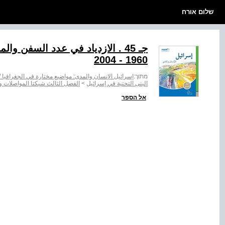
שלום אורח
جـ ‭. 45‬ الازدياد في عدد السف
‭2004 - 1960‬
מתוך:
إسرائيل الإنسان والمدى: مواضيع مختارة في الجغرافيا
البنى التحتية في إسرائيل
>
الفصل الثالث شبكتا المواصلات وا
אל הספר