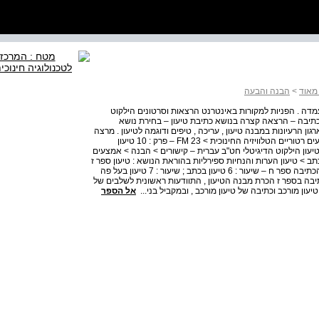
מאוד
>
הבנה והבעה
דה . הפניות למקורות באינטרנט הרצאות וסרטונים הילקוט
הכתיבה – הרצאה קצרה בנושא כתיבת טיעון – בחירת נושא
גון הרעיונות במבנה טיעון , עריכה , טיפים ודוגמה לטיעון . מרצה
: שרון שני-ארבן הטלוויזיה החינוכית > 23 FM – פרק : 1 אמצעים רטוריים הטלוויזיה החינוכית > 23 FM – פרק : 10 טיעון
טיעון הילקוט הדיגיטלי חט"ב עברית – קישורים > הבנה > אמצעים
ב > טיעון הערות והנחיות ספירליות בהוראת הנושא : טיעון ספר ז
– שיעור : 12 טקסט שכנוע ; שיעור : 13 כתיבת טיעון ותהליך הכתיבה ספר ח – שיעור : 6 טיעון בכתב ; שיעור : 7 טיעון בעל פה
יעון ; שיעור : 6 טיעון ותהליך הכתיבה בספר ז הכרת מבנה הטיעון , התוודעות ראשונית לשלבים של
עון מורכב וכתיבה של טיעון מורכב , ובמקביל בני...
אל הספר