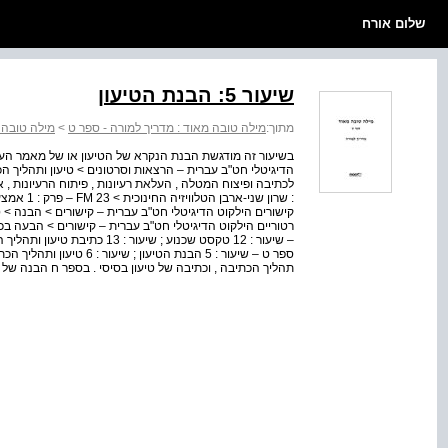
שלום אורח
שיעור 5: הבנת הטיעון
מתוך:
מילה טובה מאוד : מדריך למורה - ספר ט
>
מילה טובה 
בשיעור זה מודגשת הבנת הנקרא של הטיעון או של מאמר העמ
הדיגיטלי חט"ב עברית – הרצאות וסרטונים > טיעון ותהליך 
לכתיבה ופיצוח המטלה , העלאת רעיונות , פיתוח הרעיונות , אר
קישורים הילקוט הדיגיטלי חט"ב עברית – קישורים > הבנה > 
רטוריים הילקוט הדיגיטלי חט"ב עברית – קישורים > הבעה בכת
ספר ט – שיעור : 5 הבנת הט
תהליך הכתיבה , וכתיבה של טיעון בסיסי . בספר ח הבנה של טי