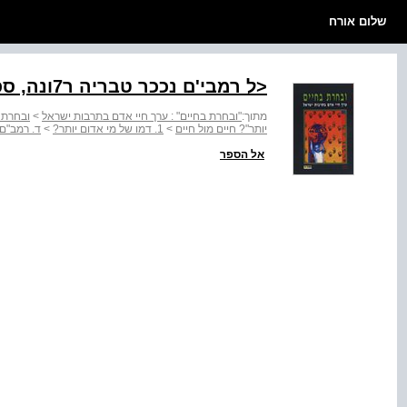
שלום אורח
<ל רמבי'ם נככר טבריה ר7ונה, ספרד
מתוך:
"ובחרת בחיים" : ערך חיי אדם בתרבות ישראל
>
ובחרת 
יותר"? חיים מול חיים
>
1. דמו של מי אדום יותר?
>
ד. רמב"ם:
אל הספר