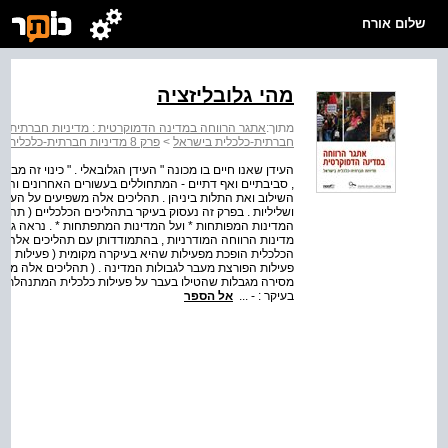
שלום אורח
מהי גלובליזציה
מתוך:
אתגר הרווחה במדינה הדמוקרטית : מדיניות חברתית-כ
חברתית-כלכלית בישראל
>
פרק 8 מדיניות חברתית-כלכלית בעידן הגלובאלי
העידן שאנו חיים בו מכונה " העידן הגלובאלי . " כינוי זה מבטא
, סביבתיים ואף דתיים - המתחוללים בעשורים האחרונים והם 
השילוב ואת התלות ביניהן . תהליכים אלה משפיעים על העולם
ושליליות . בפרק זה נעסוק בעיקר בתהליכים הכלכליים ( תהלי
המדינות המפותחות * ועל המדינות המתפתחות * . נראה גם מה
מדינות הרווחה המודרניות , בהתמודדותן עם תהליכים אלה .
הכלכלית הופכת מפעילות שהיא בעיקרה מקומית ( פעילות המ
פעילות הפורצת מעבר לגבולות המדינה . ( תהליכים אלה מתא
בעיקר : - ...
אל הספר