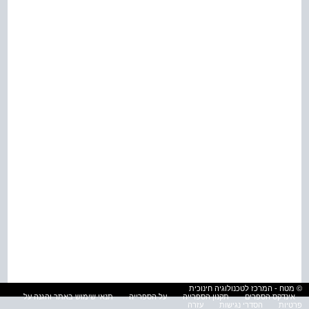
© מטח - המרכז לטכנולוגיה חינוכית
אינדקס הספרים
תקנון הספרייה
על הספרייה
תנאי שימוש באתר והגנה על
פרטיות
הסדרי נגישות
עזרה