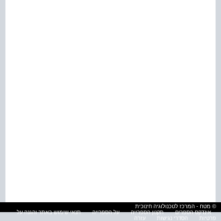
© מטח - המרכז לטכנולוגיה חינוכית
אינדקס הספרים
תקנון הספרייה
על הספרייה
תנאי שימוש באתר והגנה על
פרטיות
הסדרי נגישות
עזרה