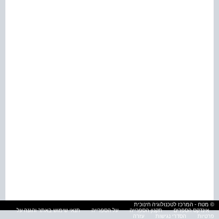
© מטח - המרכז לטכנולוגיה חינוכית
אינדקס הספרים
תקנון הספרייה
על הספרייה
תנאי שימוש באתר והגנה על
פרטיות
הסדרי נגישות
עזרה