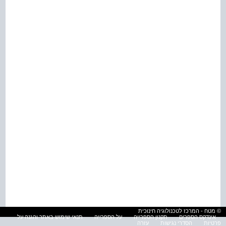
© מטח - המרכז לטכנולוגיה חינוכית
אינדקס הספרים
תקנון הספרייה
על הספרייה
תנאי שימוש באתר והגנה על
פרטיות
הסדרי נגישות
עזרה