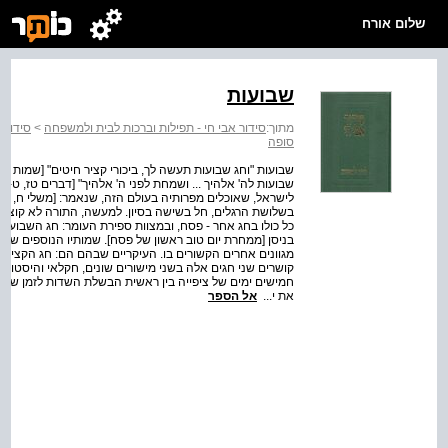
שלום אורח
שבועות
מתוך:
סידור אבי חי - תפילות וברכות לבית ולמשפחה
>
סידור 
סופה
שבועות "וחג שבועות תעשה לך, ביכורי קציר חיטים" [שמות ל
שבועות לה' אלהיך ... ושמחת לפני ה' אלהיך" [דברים טז, ט-י
לישראל, שאוכלים מפרותיה בעולם הזה, שנאמר: [משלי ח, יט] '
בשלושת הרגלים, חל בשישה בסיון. למעשה, התורה לא קוצבת
כל כולו בחג אחר - פסח, ובמצוות ספירת העומר: חג השבועות
בניסן [ממחרת יום טוב ראשון של פסח]. שמותיו הנוספים של 
מגוונים אחרים הקשורים בו. העיקריים שבהם הם: חג הקציר, 
קושרים שני חגים אלה בשני מישורים שונים, חקלאי והיסטורי.
חמישים ימים של ציפייה בין ראשית הבשלת השדות לזמן שבו י
את י...
אל הספר