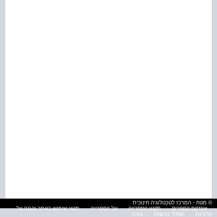
© מטח - המרכז לטכנולוגיה חינוכית
אינדקס הספרים
תקנון הספרייה
על הספרייה
תנאי שימוש באתר והגנה על
פרטיות
הסדרי נגישות
עזרה