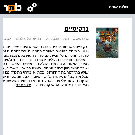
שלום אורח
נרקיסיים
מתוך:
אביב חדש : האנציקלופדיה הישראלית לנוער - אביב חדש : כרך 12 : מצרים 
300 , ר מינים הנפוצים באזורים הטרופיים והסובטרופיים של
כותרתי החסרים עלי גביע . עם סדרת השושנאים נמנות גם משפ
במשפחת הנרקיסיים כלולים צמחי תרבות רבים , והבולטים ביני
מאפיני המשפחה הצמחים הכלולים במשפחת השושניים הם לר
ואיבר האוגר מזון בעונה הנוחה . בעונה הקשה - בישראל , 
שוקע בתרדמה בתוך הקרקע . בסתו או בחרף מתעורר נצן ההת
נוטל מן הבצל או מקנה הש'רש המעבה . לבני המשפחה יש פר
אבקנים , עמוד עלי אחד ושחלה תחתית הבנויה משלושה עלי
מעין כותרת משנה . ההאבקה מתבצ...
אל הספר