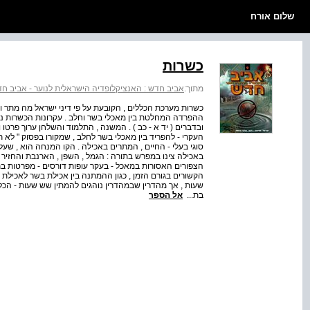
שלום אורח
כשרות
מתוך:
אביב חדש : האנציקלופדיה הישראלית לנוער - אביב חדש : כרך 9 : ישראל, מדינת - לוא
כשרות מערכת הכללים , הקובעת על פי דיני ישראל מה מתר ו
ההפרדה המחלטת בין מאכלי בשר וחלב . עקרונות הכשרות נקבע
ובדברים ( יד א - כב ) . המשנה , התלמוד והשלחן ערוך פרטו 
העקרי - להפריד בין מאכלי בשר לחלב , שמקורו בפסוק " לא ת
סוגי בעלי - החיים , המתרים באכילה . הקו המנחה הוא , שעל
באכילה צינו במפרש בתורה : הגמל , השפן , הארנבת והחזיר 
הצפורים האסורות במאכל - בעקר עופות דורסים - מפרטות בתור
הקשורים בגורם הזמן , כגון ההמתנה בין אכילת בשר לאכילת
שעות , אך מהדרין שבמהדרין נוהגים להמתין שש שעות - הכל 
בת...
אל הספר