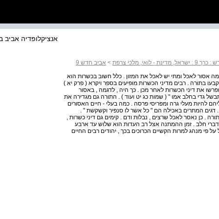
אנציקלופדיה אביב ב
י, מלכי צרפת
>
אביב חדש 9
מה אסור לאכל ומתי יש לאכל את המזון . כלל חשוב בכשרות הוא
ו בתורה . רבים מדיני הכשרות מופיעים בספר ויקרא ( פרק יא )
ופרשו את דיני הכשרות לאחר מכן . כך היה , לדגמה , באסור
בשל גדי בחלב אמו " ( שמות כג יט ועוד ) . התורה גם מגדירה את
יהם להיות מעלי גרה ומפריסי פרסה . כמה בעלי - חיים האסורים
. דגים המתרים באכילה הם " כל אשר לו סנפיר וקשקשת " .
ה . כן נאסר לאכל שרצים , נבלות ודם . קימים גם דיני כשרות ,
 דברי חלב . זמן ההמתנה אצל רב העדות הוא שלוש עד ארבע
על פי מנהג למרות הקשיים הכרוכים בכך , יהודים רבים החיים