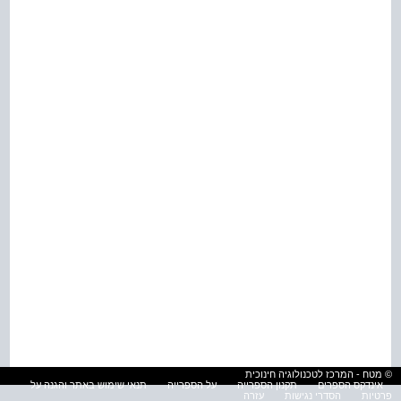
© מטח - המרכז לטכנולוגיה חינוכית
אינדקס הספרים
תקנון הספרייה
על הספרייה
תנאי שימוש באתר והגנה על
פרטיות
הסדרי נגישות
עזרה