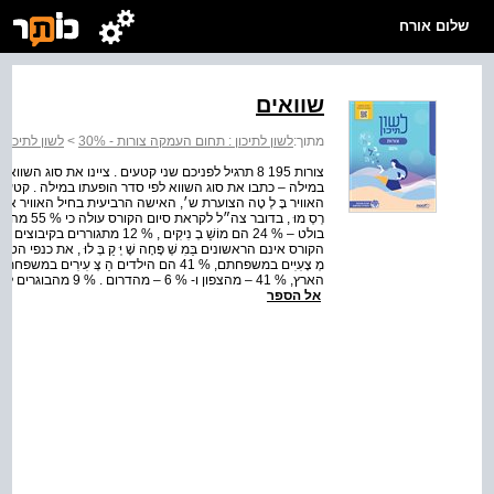
שלום אורח
שוואים
מתוך:
לשון לתיכון : תחום העמקה צורות - 30%
>
לשון לתיכון: צו
צורות 195 8 תרגיל לפניכם שני קטעים . ציינו את סוג 
האוויר בָּ לְ טָה הצוערת ש׳, האישה הרביעית בחיל האוויר אשר מְ סַ
רְסְ מוּ , 
אל הספר