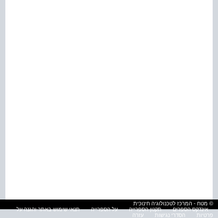
© מטח - המרכז לטכנולוגיה חינוכית
אינדקס הספרים
תקנון הספרייה
על הספרייה
תנאי שימוש באתר והגנה על
פרטיות
הסדרי נגישות
עזרה