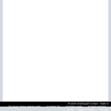
© מטח - המרכז לטכנולוגיה חינוכית
אינדקס הספרים
תקנון הספרייה
על הספרייה
תנאי שימוש באתר והגנה על
פרטיות
הסדרי נגישות
עזרה