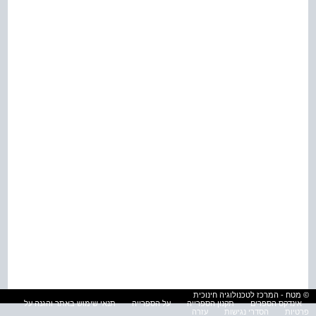
© מטח - המרכז לטכנולוגיה חינוכית
אינדקס הספרים
תקנון הספרייה
על הספרייה
תנאי שימוש באתר והגנה על
פרטיות
הסדרי נגישות
עזרה