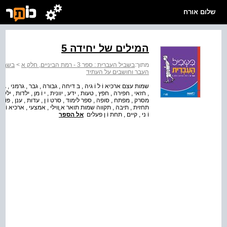
שלום אורח
המילים של יחידה 5
מתוך:
בשביל העברית : ספר 3 - רמת הביניים, חלק א
>
בשביל העברית
העבר וחושבים על העתיד
שמות עצם ארכיא וֹ ל וֹ גיה , בּ דיחה , גבורה , גבר , גרמני , גרמ
, חזאי , חפירה , חפץ , טעות , ידע , יוונית , י וֹ מן , ילדות , י
מסרק , מפתח , סופה , ספר לימוד , סרט וֹ ן , עדות , ענן , פּוֹ לי
תחזית , תיבה , תקווה שמות תואר א ֱווילי , אמצעי , ארכיא וֹ ל וֹ גי
וֹ ני , קיים , תחת וֹ ן פעלים
אל הספר