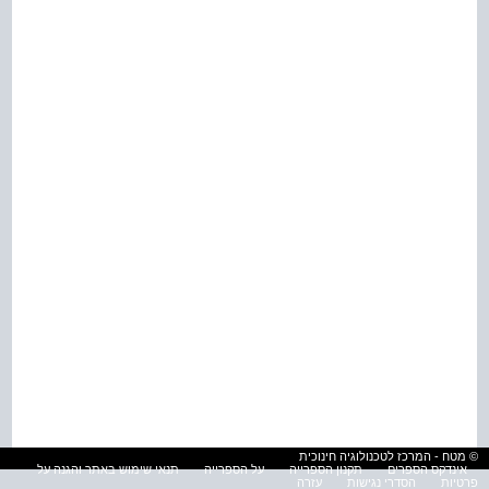
© מטח - המרכז לטכנולוגיה חינוכית
אינדקס הספרים
תקנון הספרייה
על הספרייה
תנאי שימוש באתר והגנה על
פרטיות
הסדרי נגישות
עזרה