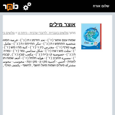
שלום אורח
אוצר מילים
מתוך:
גולשים בעברית : לדוברי ערבית - כיתה ט
>
גולשים בעבר
שמות עצם אתגר ( ז ' ) - تحد הזדמנ וּ ת ( נ ' ) - فرصة הסוואה ( נ 
شخصية התחפש וּ ת ( נ ' ) - تنكر התייחס וּ ת ( נ ' ) - تعامل مع הת
هوية טורף ( ז ' ) - مفترس כינ וּ י ( ז ' ) - كنية מח וּ מש ( ז '
' ) - مثلث מש וּ שה ( ז ' ) - شكل سداسي נמר ( ז ' ) - נמרה ( נ ' )
ת ( נ ' ) - خصوصية ק וּ בייה ( נ ' ) - مكعب קובץ ( ז ' ) , קבצים - 
' ) - مسيرة תחביב ( ז ' ) - هواية תלתל ( ז ' ) - أجعد שמות תוא
לועזית - أجنبي - أجنبية מק וּ ון - מק וּ ונת - محوسب - محوسبة 
مشتركة פעלים ושמות פועל חושף , לחשוף - يكشف טורף , לטר