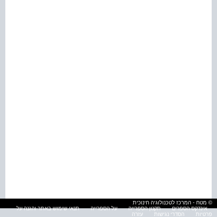
© מטח - המרכז לטכנולוגיה חינוכית
אינדקס הספרים
תקנון הספרייה
על הספרייה
תנאי שימוש באתר והגנה על
פרטיות
הסדרי נגישות
עזרה