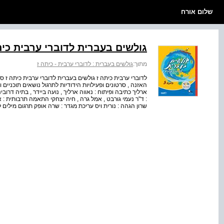
שלום אורח
גולשים בעברית לדוברי ערבית כית
מתוך:
גולשים בעברית : לדוברי ערבית - כיתה ז
לדוברי ערבית כיתה ז גולשים בעברית לדוברי ערבית כיתה ז ספ
האזנה , סרטונים ופעילויות הידודיות לתרגול נושאים תוכניים ול
ארליך כתיבה ופיתוח : נאווה ארליך , נועה ביידר , בתיה דרובינ
: ד"ר נעמי גורבט , אמל גרה , חיה יצחקי התאמה תרבותית : אמ
שרון הגהה : נורית ויס עריכת מגדר : שרה אופק תרגום מילי