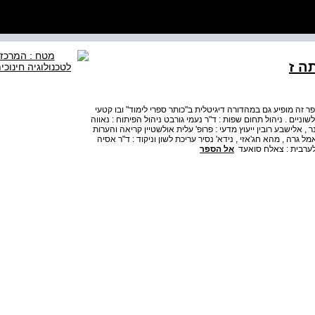
ה ז
ר זה מופיע גם במהדורה דיגיטלית ב"כותר ספרי לימוד" ובו קטעי
שוניים . ניהול תחום שפות : ד"ר נעמי גורבט ניהול הפיתוח : נאווה
ר , אלישבע רובין ייעוץ מדעי : פרופ' עלית אולשטיין קריאה והערות
ל גרה , מהא חג'אזי , נידא' נסיר עריכת לשון וניקוד : ד"ר אסיה
ם לערבית : צאלח סואעד
אל הספר